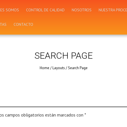
NES SOMOS
CONTROL DE CALIDAD
NOSOTROS
NUESTRA PROC
UTAS
CONTACTO
SEARCH PAGE
Home
/
Layouts
/
Search Page
os campos obligatorios están marcados con
*